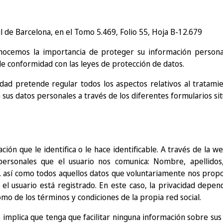
il de Barcelona, en el Tomo 5.469, Folio 55, Hoja B-12.679
nocemos la importancia de proteger su información person
de conformidad con las leyes de protección de datos.
idad pretende regular todos los aspectos relativos al tratami
n sus datos personales a través de los diferentes formularios si
ión que le identifica o le hace identificable. A través de la web
ersonales que el usuario nos comunica: Nombre, apellidos, 
c. así como todos aquellos datos que voluntariamente nos propo
s el usuario está registrado. En este caso, la privacidad depe
omo de los términos y condiciones de la propia red social.
no implica que tenga que facilitar ninguna información sobre su