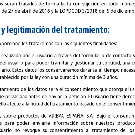
atos serán tratados de forma lícita con sujeción en todo mome
 de 27 de abril de 2016 y la LOPDGDD 3/2018 del 5 de diciemb
 y legitimación del tratamiento:
oporcione los trataremos con las siguientes finalidades:
n realizada por el usuario a través del formulario de contacto
el usuario para poder tramitar y gestionar su solicitud, una c
ulario. Estos datos los conservaremos durante el tiempo neces
tablecido por la ley con una duración mínima de 3 años.
tamiento de los datos será el consentimiento que otorga el usua
de privacidad antes de enviar la petición. El usuario tiene der
lo afecte a la licitud del tratamiento basado en el consentimien
rs sobre productos de VIRBAC ESPAÑA, S.A.. Bajo el consenti
s para poder enviarle información sobre nuestros productos
suario no revoque su consentimiento al tratamiento de lo