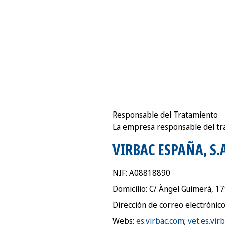
Responsable del Tratamiento
La empresa responsable del trat
VIRBAC ESPAÑA, S.
NIF: A08818890
Domicilio: C/ Àngel Guimerà, 1
Dirección de correo electrónic
Webs:
es.virbac.com
;
vet.es.vir